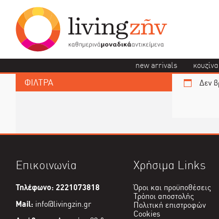
new arrivals
κουζίνα
ΦΙΛΤΡΑ
Δεν β
Επικοινωνία
Χρήσιμα Links
Τηλέφωνο: 2221073818
Όροι και προϋποθέσεις
Τρόποι αποστολής
Mail:
info@livingzin.gr
Πολιτική επιστροφών
Cookies