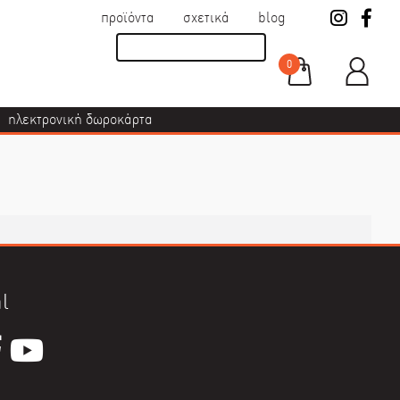
προϊόντα
σχετικά
blog
0
ηλεκτρονική δωροκάρτα
l