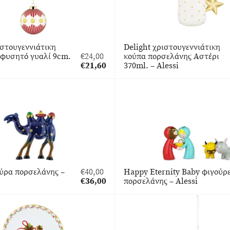
ιστουγεννιάτικη
Delight χριστουγεννιάτικη
 φυσητό γυαλί 9cm.
€
24,00
κούπα πορσελάνης Αστέρι
Original
€
21,60
370ml. – Alessi
price
Η
was:
τρέχουσα
€24,00.
τιμή
είναι:
€21,60.
ύρα πορσελάνης –
€
40,00
Happy Eternity Βaby φιγούρ
Original
€
36,00
πορσελάνης – Alessi
price
Η
was:
τρέχουσα
€40,00.
τιμή
είναι:
€36,00.