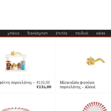
μπάνιο
διακόσμηση
έπιπλα
παιδικό
sales
φάτνη πορσελάνης –
€
150,00
Miracolata φιγούρα
Original
€
135,00
πορσελάνης – Alessi
price
Η
was:
τρέχουσα
€150,00.
τιμή
είναι:
€135,00.