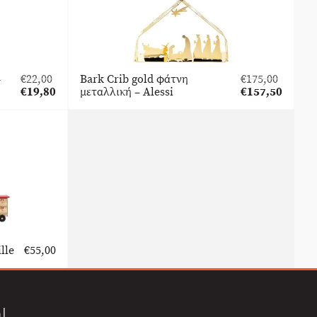
–
€
22,00
Bark Crib gold φάτνη
€
175,00
Original
Original
€
19,80
μεταλλική – Alessi
€
157,50
price
Η
price
Η
was:
τρέχουσα
was:
τρέχουσα
€22,00.
τιμή
€175,00.
τιμή
είναι:
είναι:
€19,80.
€157,50.
lle
€
55,00
l