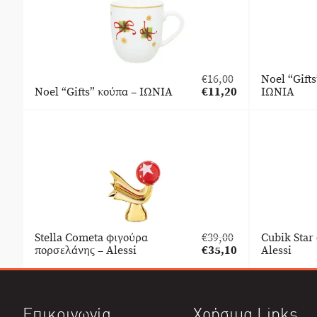
€
16,00
Noel “Gifts
Original
Noel “Gifts” κούπα – ΙΩΝΙΑ
€
11,20
ΙΩΝΙΑ
price
Η
was:
τρέχουσα
€16,00.
τιμή
είναι:
€11,20.
Stella Cometa φιγούρα
€
39,00
Cubik Star
Original
πορσελάνης – Alessi
€
35,10
Alessi
price
Η
was:
τρέχουσα
€39,00.
τιμή
είναι:
Επικοινωνία
Χρήσιμα Links
€35,10.