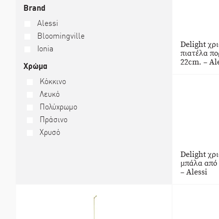
Brand
Alessi
Bloomingville
Delight χρ
Ionia
πιατέλα πο
22cm. – Al
Χρώμα
Κόκκινο
Λευκό
Πολύχρωμο
Πράσινο
Χρυσό
Delight χρ
μπάλα από
– Alessi