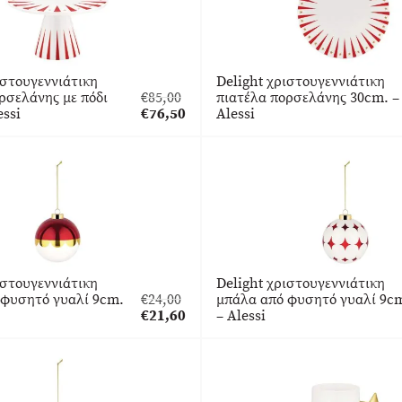
ιστουγεννιάτικη
Delight χριστουγεννιάτικη
ρσελάνης με πόδι
€
85,00
πιατέλα πορσελάνης 30cm. –
Original
essi
€
76,50
Alessi
price
Η
was:
τρέχουσα
€85,00.
τιμή
είναι:
€76,50.
ιστουγεννιάτικη
Delight χριστουγεννιάτικη
 φυσητό γυαλί 9cm.
€
24,00
μπάλα από φυσητό γυαλί 9c
Original
€
21,60
– Alessi
price
Η
was:
τρέχουσα
€24,00.
τιμή
είναι:
€21,60.