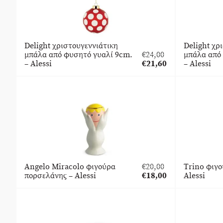
Delight χριστουγεννιάτικη
Delight χρ
μπάλα από φυσητό γυαλί 9cm.
€
24,00
μπάλα από
Original
– Alessi
€
21,60
– Alessi
price
Η
was:
τρέχουσα
€24,00.
τιμή
είναι:
€21,60.
Angelo Miracolo φιγούρα
€
20,00
Trino φιγο
Original
πορσελάνης – Alessi
€
18,00
Alessi
price
Η
was:
τρέχουσα
€20,00.
τιμή
είναι:
€18,00.