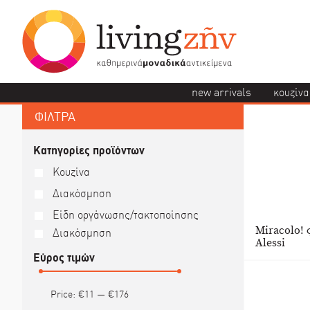
new arrivals
κουζίνα
ΦΙΛΤΡΑ
Κατηγορίες προϊόντων
Κουζίνα
Διακόσμηση
Είδη οργάνωσης/τακτοποίησης
Miracolo! 
Διακόσμηση
Alessi
Εύρος τιμών
Price:
€11
—
€176