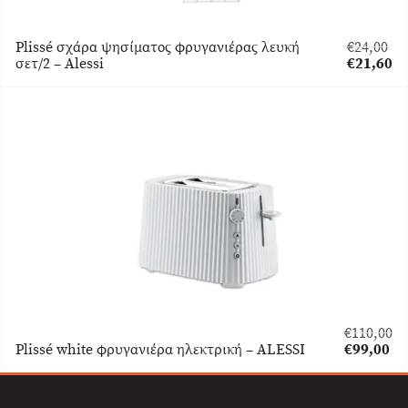
Plissé σχάρα ψησίματος φρυγανιέρας λευκή
€
24,00
Original
σετ/2 – Alessi
€
21,60
price
Η
was:
τρέχουσα
€24,00.
τιμή
είναι:
€21,60.
€
110,00
Original
Plissé white φρυγανιέρα ηλεκτρική – ALESSI
€
99,00
price
Η
was:
τρέχουσα
€110,00.
τιμή