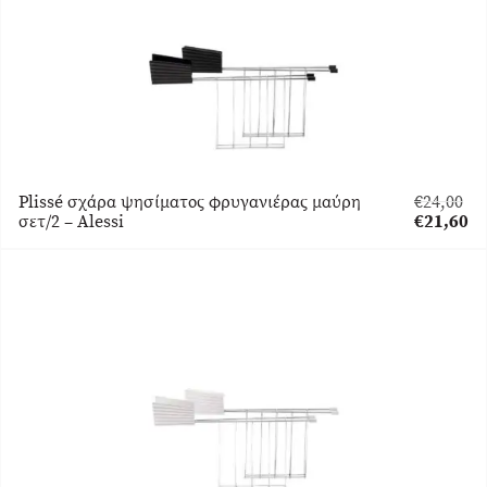
Plissé σχάρα ψησίματος φρυγανιέρας μαύρη
€
24,00
Original
σετ/2 – Alessi
€
21,60
price
Η
was:
τρέχουσα
€24,00.
τιμή
είναι:
€21,60.