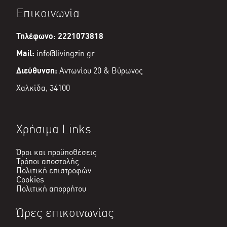
είναι:
Επικοινωνία
€99,00.
Τηλέφωνο: 2221073818
Mail:
info@livingzin.gr
Διεύθυνση:
Αντωνίου 20 & Βύρωνος
Χαλκίδα, 34100
Χρήσιμα Links
Όροι και προϋποθέσεις
Τρόποι αποστολής
Πολιτική επιστροφών
Cookies
Πολιτική απορρήτου
Ώρες επικοινωνίας