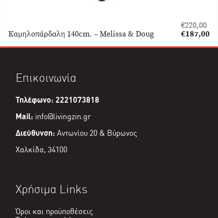
€
220,00
Original
Καμηλοπάρδαλη 140cm. – Melissa & Doug
€
187,00
price
Η
was:
τρέχουσα
€220,00.
τιμή
είναι:
Επικοινωνία
€187,00.
Τηλέφωνο: 2221073818
Mail:
info@livingzin.gr
Διεύθυνση:
Αντωνίου 20 & Βύρωνος
Χαλκίδα, 34100
Χρήσιμα Links
Όροι και προϋποθέσεις