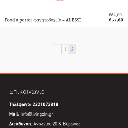
€
64,00
Original
Food à porter φαγητοδοχείο – ALESSI
€
57,60
price
Η
was:
τρέχουσα
€64,00.
τιμή
είναι:
€57,60.
←
1
2
Επικοινωνία
Τηλέφωνο: 2221073818
Mail:
info@livingzin.gr
Διεύθυνση:
Αντωνίου 20 & Βύρωνος