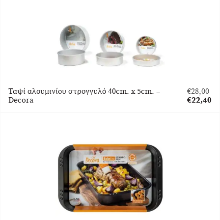
Ταψί αλουμινίου στρογγυλό 40cm. x 5cm. –
€
28,00
Original
Decora
€
22,40
price
Η
was:
τρέχουσα
€28,00.
τιμή
είναι:
€22,40.