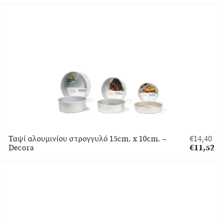
was:
τρέχουσα
€34,00.
τιμή
είναι:
€27,20.
Ταψί αλουμινίου στρογγυλό 15cm. x 10cm. –
€
14,40
Original
Decora
€
11,52
price
Η
was:
τρέχουσα
€14,40.
τιμή
είναι:
€11,52.