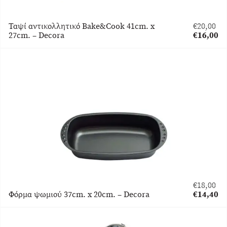
Ταψί αντικολλητικό Bake&Cook 41cm. x
€
20,00
Original
27cm. – Decora
€
16,00
price
Η
was:
τρέχουσα
€20,00.
τιμή
είναι:
€16,00.
€
18,00
Original
Φόρμα ψωμιού 37cm. x 20cm. – Decora
€
14,40
price
Η
was:
τρέχουσα
€18,00.
τιμή