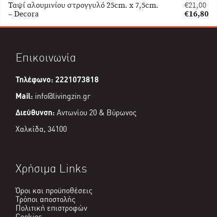
Ταψί αλουμινίου στρογγυλό 25cm. x 7,5cm.
€
21,00
Original
– Decora
€
16,80
price
Η
was:
τρέχουσα
€21,00.
τιμή
είναι:
Επικοινωνία
€16,80.
Τηλέφωνο: 2221073818
Mail:
info@livingzin.gr
Διεύθυνση:
Αντωνίου 20 & Βύρωνος
Χαλκίδα, 34100
Χρήσιμα Links
Όροι και προϋποθέσεις
Τρόποι αποστολής
Πολιτική επιστροφών
Cookies