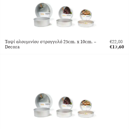
Ταψί αλουμινίου στρογγυλό 25cm. x 10cm. –
€
22,00
Original
Decora
€
17,60
price
Η
was:
τρέχουσα
€22,00.
τιμή
είναι:
€17,60.