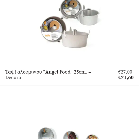
είναι:
€14,40.
Ταψί αλουμινίου “Angel Food” 25cm. –
€
27,00
Original
Decora
€
21,60
price
Η
was:
τρέχουσα
€27,00.
τιμή
είναι:
€21,60.