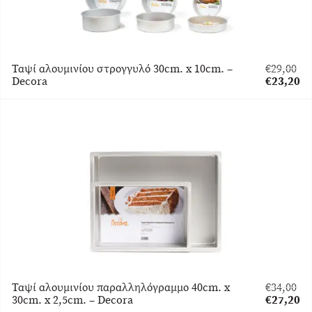
Ταψί αλουμινίου στρογγυλό 30cm. x 10cm. –
€
29,00
Original
Decora
€
23,20
price
Η
was:
τρέχουσα
€29,00.
τιμή
είναι:
€23,20.
Ταψί αλουμινίου παραλληλόγραμμο 40cm. x
€
34,00
Original
30cm. x 2,5cm. – Decora
€
27,20
price
Η