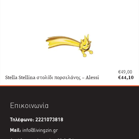
είναι:
€31,50.
€
49,00
Original
Stella Stellina στολίδι πορσελάνης – Alessi
€
44,10
price
Η
was:
τρέχουσα
€49,00.
τιμή
είναι:
Επικοινωνία
€44,10.
Τηλέφωνο: 2221073818
Mail:
info@livingzin.gr