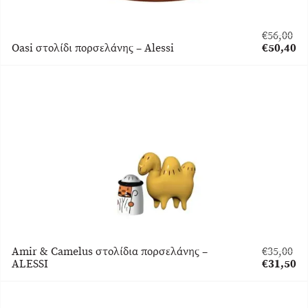
€
56,00
Original
Oasi στολίδι πορσελάνης – Alessi
€
50,40
price
Η
was:
τρέχουσα
€56,00.
τιμή
είναι:
€50,40.
Amir & Camelus στολίδια πορσελάνης –
€
35,00
Original
ALESSI
€
31,50
price
Η
was:
τρέχουσα
€35,00.
τιμή