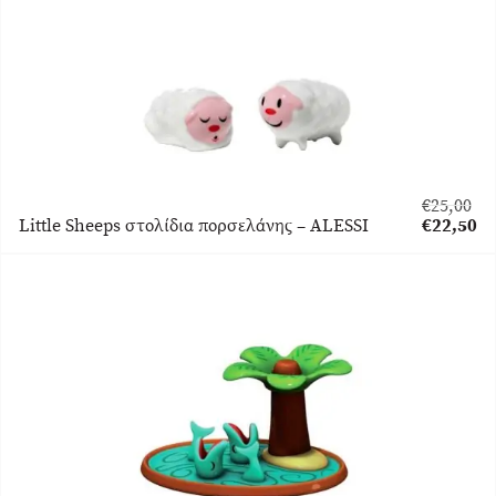
€
25,00
Original
Little Sheeps στολίδια πορσελάνης – ALESSI
€
22,50
price
Η
was:
τρέχουσα
€25,00.
τιμή
είναι:
€22,50.