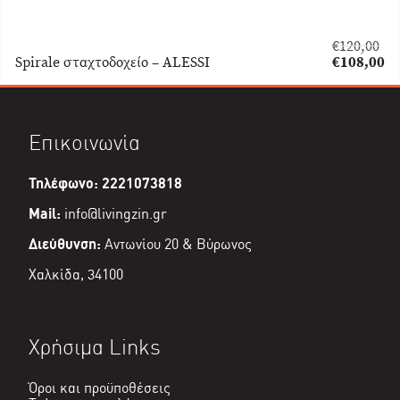
€
120,00
Original
Spirale σταχτοδοχείο – ALESSI
€
108,00
price
Η
was:
τρέχουσα
€120,00.
τιμή
είναι:
Επικοινωνία
€108,00.
Τηλέφωνο: 2221073818
Mail:
info@livingzin.gr
Διεύθυνση:
Αντωνίου 20 & Βύρωνος
Χαλκίδα, 34100
Χρήσιμα Links
Όροι και προϋποθέσεις