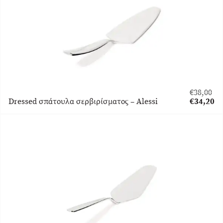
€
38,00
Original
Dressed σπάτουλα σερβιρίσματος – Alessi
€
34,20
price
Η
was:
τρέχουσα
€38,00.
τιμή
είναι:
€34,20.