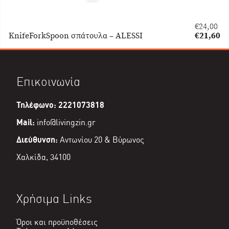
€
24,00
Original
KnifeForkSpoon σπάτουλα – ALESSI
€
21,60
price
Η
was:
τρέχουσα
€24,00.
τιμή
είναι:
Επικοινωνία
€21,60.
Τηλέφωνο: 2221073818
Mail:
info@livingzin.gr
Διεύθυνση:
Αντωνίου 20 & Βύρωνος
Χαλκίδα, 34100
Χρήσιμα Links
Όροι και προϋποθέσεις