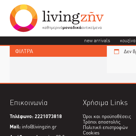
new arrivals
κουζίνα
ΦΙΛΤΡΑ
Δεν β
Επικοινωνία
Χρήσιμα Links
Τηλέφωνο: 2221073818
Όροι και προϋποθέσεις
Τρόποι αποστολής
Mail:
info@livingzin.gr
Πολιτική επιστροφών
Cookies