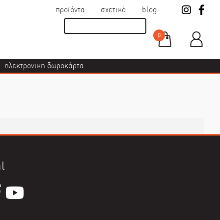
προϊόντα
σχετικά
blog
0
ηλεκτρονική δωροκάρτα
l