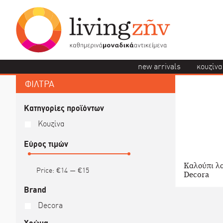
new arrivals
κουζίνα
ΦΙΛΤΡΑ
Κατηγορίες προϊόντων
Κουζίνα
Εύρος τιμών
Καλούπι λα
Price:
€14
—
€15
Decora
Brand
Decora