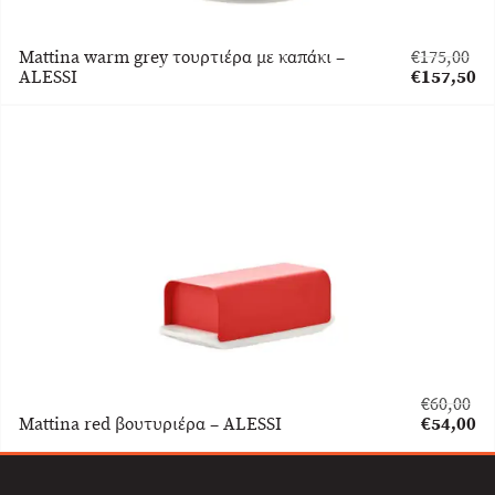
Mattina warm grey τουρτιέρα με καπάκι –
€
175,00
Original
ALESSI
€
157,50
price
Η
was:
τρέχουσα
€175,00.
τιμή
είναι:
€157,50.
€
60,00
Original
Mattina red βουτυριέρα – ALESSI
€
54,00
price
Η
was:
τρέχουσα
€60,00.
τιμή