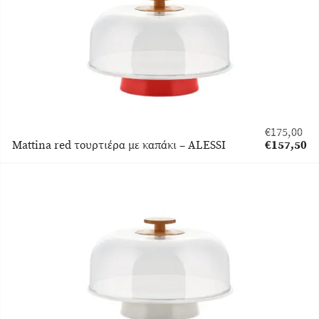
€
175,00
Original
Mattina red τουρτιέρα με καπάκι – ALESSI
€
157,50
price
Η
was:
τρέχουσα
€175,00.
τιμή
είναι:
€157,50.