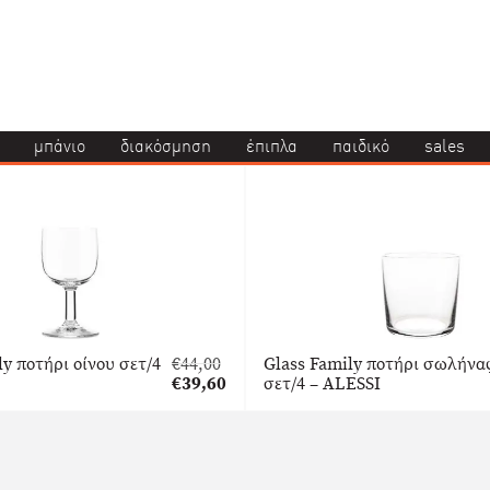
μπάνιο
διακόσμηση
έπιπλα
παιδικό
sales
ly ποτήρι οίνου σετ/4
€
44,00
Glass Family ποτήρι σωλήνα
Original
€
39,60
σετ/4 – ALESSI
price
Η
was:
τρέχουσα
€44,00.
τιμή
είναι:
€39,60.