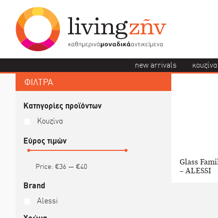
new arrivals
κουζίνα
ΦΙΛΤΡΑ
Κατηγορίες προϊόντων
Κουζίνα
Εύρος τιμών
Glass Fami
Price:
€36
—
€40
– ALESSI
Brand
Alessi