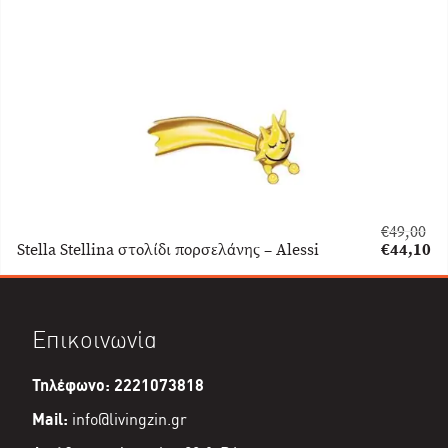
είναι:
€31,50.
€
49,00
Original
Stella Stellina στολίδι πορσελάνης – Alessi
€
44,10
price
Η
was:
τρέχουσα
€49,00.
τιμή
είναι:
Επικοινωνία
€44,10.
Τηλέφωνο: 2221073818
Mail:
info@livingzin.gr