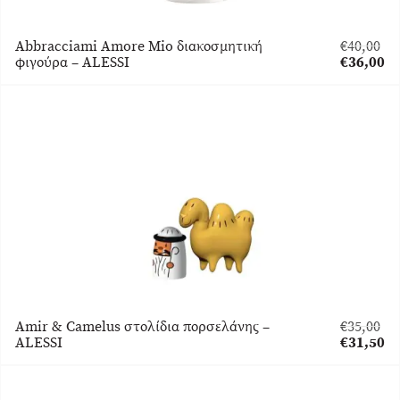
Abbracciami Amore Mio διακοσμητική
€
40,00
Original
φιγούρα – ALESSI
€
36,00
price
Η
was:
τρέχουσα
€40,00.
τιμή
είναι:
€36,00.
Amir & Camelus στολίδια πορσελάνης –
€
35,00
Original
ALESSI
€
31,50
price
Η
was:
τρέχουσα
€35,00.
τιμή