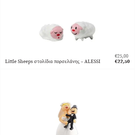
€
25,00
Original
Little Sheeps στολίδια πορσελάνης – ALESSI
€
22,50
price
Η
was:
τρέχουσα
€25,00.
τιμή
είναι:
€22,50.