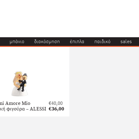
μπάνιο
διακόσμηση
έπιπλα
παιδικό
sales
mi Amore Mio
€
40,00
Original
κή φιγούρα – ALESSI
€
36,00
price
Η
was:
τρέχουσα
€40,00.
τιμή
είναι:
€36,00.