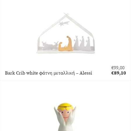
είναι:
€175,50.
€
99,00
Original
Bark Crib white φάτνη μεταλλική – Alessi
€
89,10
price
Η
was:
τρέχουσα
€99,00.
τιμή
είναι:
€89,10.