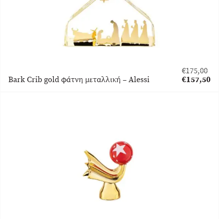
€
175,00
Original
Bark Crib gold φάτνη μεταλλική – Alessi
€
157,50
price
Η
was:
τρέχουσα
€175,00.
τιμή
είναι:
€157,50.