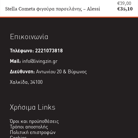
€
39,00
Original
Stella Cometa φιγούρα πορσελάνης – Alessi
€
35,10
price
Η
was:
τρέχουσα
€39,00.
τιμή
είναι:
Επικοινωνία
€35,10.
Τηλέφωνο: 2221073818
Mail:
info@livingzin.gr
Διεύθυνση:
Αντωνίου 20 & Βύρωνος
Χαλκίδα, 34100
Χρήσιμα Links
Όροι και προϋποθέσεις
Τρόποι αποστολής
Πολιτική επιστροφών
Cookies