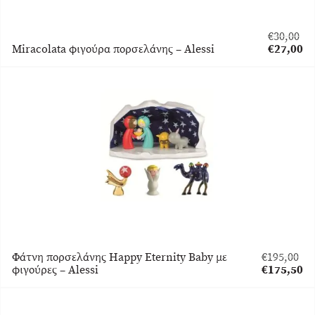
€
30,00
Original
Miracolata φιγούρα πορσελάνης – Alessi
€
27,00
price
Η
was:
τρέχουσα
€30,00.
τιμή
είναι:
€27,00.
Φάτνη πορσελάνης Happy Eternity Baby με
€
195,00
Original
φιγούρες – Alessi
€
175,50
price
Η
was:
τρέχουσα
€195,00.
τιμή