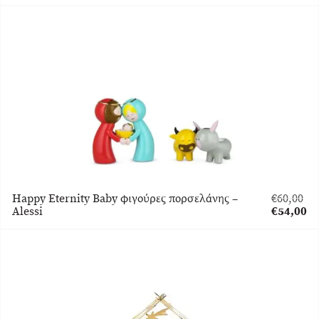
was:
τρέχουσα
€40,00.
τιμή
είναι:
€36,00.
Happy Eternity Βaby φιγούρες πορσελάνης –
€
60,00
Original
Alessi
€
54,00
price
Η
was:
τρέχουσα
€60,00.
τιμή
είναι:
€54,00.