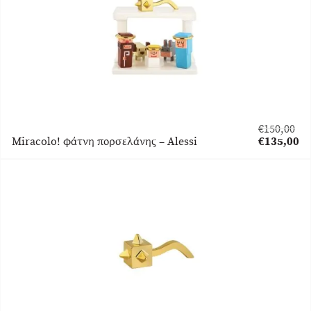
€
150,00
Original
Miracolo! φάτνη πορσελάνης – Alessi
€
135,00
price
Η
was:
τρέχουσα
€150,00.
τιμή
είναι:
€135,00.