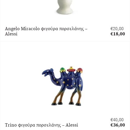
Angelo Miracolo φιγούρα πορσελάνης –
€
20,00
Original
Alessi
€
18,00
price
Η
was:
τρέχουσα
€20,00.
τιμή
είναι:
€18,00.
€
40,00
Original
Trino φιγούρα πορσελάνης – Alessi
€
36,00
price
Η