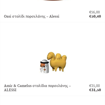
€
56,00
Original
Oasi στολίδι πορσελάνης – Alessi
€
50,40
price
Η
was:
τρέχουσα
€56,00.
τιμή
είναι:
€50,40.
Amir & Camelus στολίδια πορσελάνης –
€
35,00
Original
ALESSI
€
31,50
price
Η
was:
τρέχουσα
€35,00.
τιμή