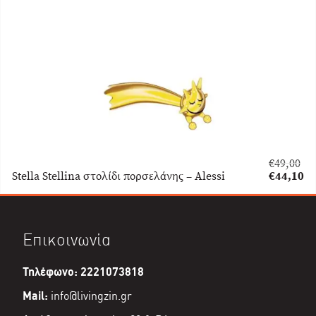
είναι:
€31,50.
€
49,00
Original
Stella Stellina στολίδι πορσελάνης – Alessi
€
44,10
price
Η
was:
τρέχουσα
€49,00.
τιμή
είναι:
Επικοινωνία
€44,10.
Τηλέφωνο: 2221073818
Mail:
info@livingzin.gr