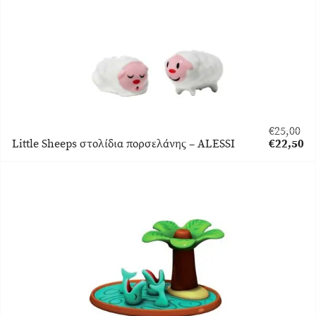
€
25,00
Original
Little Sheeps στολίδια πορσελάνης – ALESSI
€
22,50
price
Η
was:
τρέχουσα
€25,00.
τιμή
είναι:
€22,50.