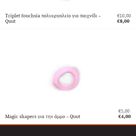
Triplet fouchsia πολυεργαλείο για παιχνίδι –
€
10,00
Original
Quut
€
8,00
price
Η
was:
τρέχουσ
€10,00.
τιμή
είναι:
€8,00.
€
5,00
Original
Magic shapers για την άμμο – Quut
€
4,00
price
Η
was:
τρέχου
€5,00.
τιμή