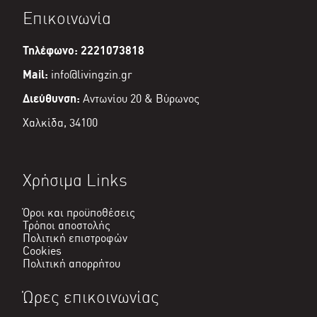
είναι:
Επικοινωνία
€4,00.
Τηλέφωνο: 2221073818
Mail:
info@livingzin.gr
Διεύθυνση:
Αντωνίου 20 & Βύρωνος
Χαλκίδα, 34100
Χρήσιμα Links
Όροι και προϋποθέσεις
Τρόποι αποστολής
Πολιτική επιστροφών
Cookies
Πολιτική απορρήτου
Ώρες επικοινωνίας