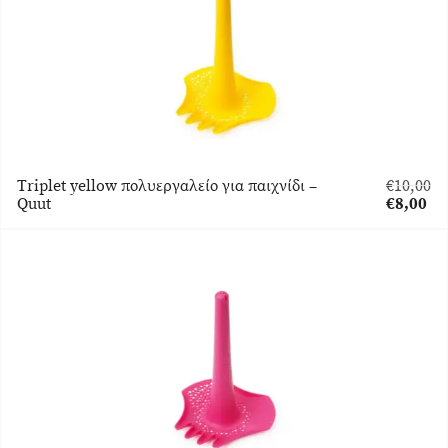
Triplet yellow πολυεργαλείο για παιχνίδι –
€
10,00
Original
Quut
€
8,00
price
Η
was:
τρέχουσ
€10,00.
τιμή
είναι:
€8,00.