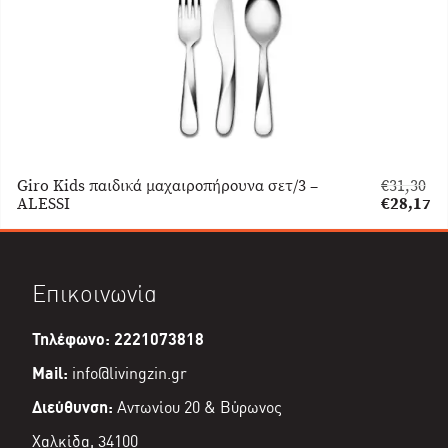
Giro Kids παιδικά μαχαιροπήρουνα σετ/3 –
€
31,30
Original
ALESSI
€
28,17
price
Η
was:
τρέχουσα
€31,30.
τιμή
είναι:
Επικοινωνία
€28,17.
Τηλέφωνο: 2221073818
Mail:
info@livingzin.gr
Διεύθυνση:
Αντωνίου 20 & Βύρωνος
Χαλκίδα, 34100