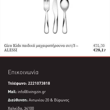
Giro Kids παιδικά μαχαιροπήρουνα σετ/3 –
€
31,30
Original
ALESSI
€
28,17
price
Η
was:
τρέχουσα
€31,30.
τιμή
είναι:
Επικοινωνία
€28,17.
Τηλέφωνο: 2221073818
Mail:
info@livingzin.gr
Διεύθυνση:
Αντωνίου 20 & Βύρωνος
Χαλκίδα, 34100