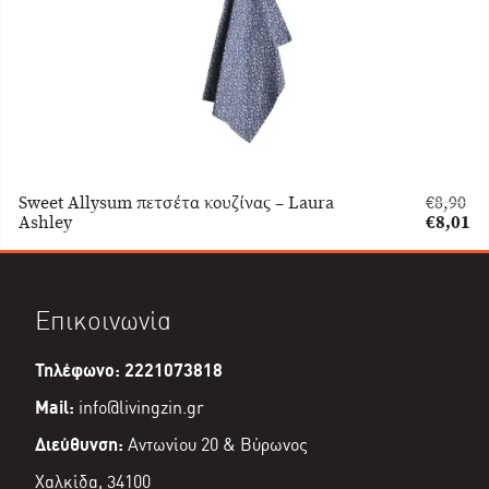
Sweet Allysum πετσέτα κουζίνας – Laura
€
8,90
Original
Ashley
€
8,01
price
Η
was:
τρέχου
€8,90.
τιμή
είναι:
Επικοινωνία
€8,01.
Τηλέφωνο: 2221073818
Mail:
info@livingzin.gr
Διεύθυνση:
Αντωνίου 20 & Βύρωνος
Χαλκίδα, 34100