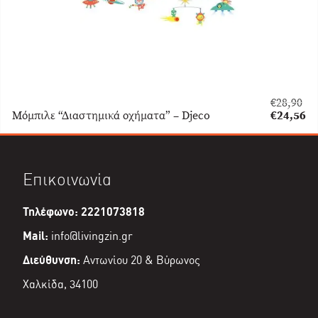
€
28,90
Original
Μόμπιλε “Διαστημικά οχήματα” – Djeco
€
24,56
price
Η
was:
τρέχουσα
€28,90.
τιμή
είναι:
Επικοινωνία
€24,56.
Τηλέφωνο: 2221073818
Mail:
info@livingzin.gr
Διεύθυνση:
Αντωνίου 20 & Βύρωνος
Χαλκίδα, 34100