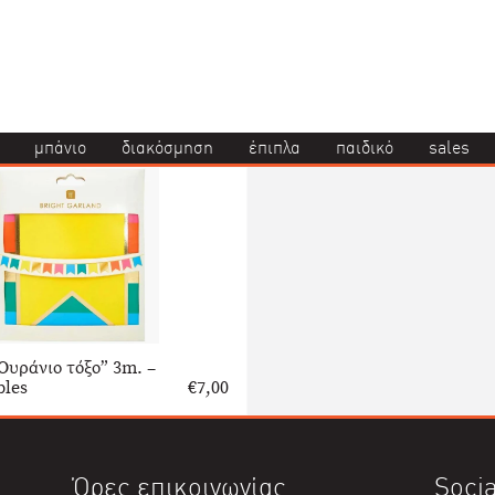
μπάνιο
διακόσμηση
έπιπλα
παιδικό
sales
Ουράνιο τόξο” 3m. –
bles
€
7,00
Ώρες επικοινωνίας
Socia