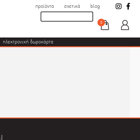
προϊόντα
σχετικά
blog
0
ηλεκτρονική δωροκάρτα
l