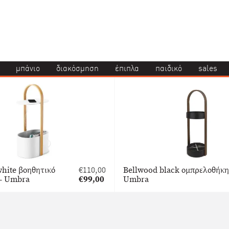
μπάνιο
διακόσμηση
έπιπλα
παιδικό
sales
hite βοηθητικό
€
110,00
Bellwood black ομπρελοθήκη
Original
 – Umbra
€
99,00
Umbra
price
Η
was:
τρέχουσα
€110,00.
τιμή
είναι:
€99,00.