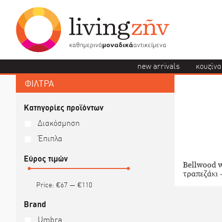
new arrivals
κουζίνα
ΦΙΛΤΡΑ
Κατηγορίες προϊόντων
Διακόσμηση
Έπιπλα
Εύρος τιμών
Bellwood w
τραπεζάκι
Price:
€67
—
€110
Brand
Umbra