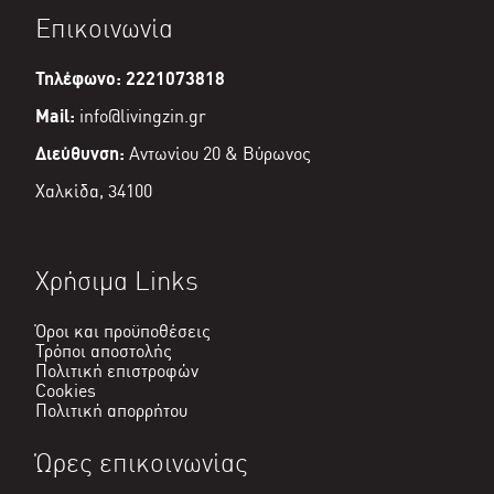
είναι:
Επικοινωνία
€11,90.
Τηλέφωνο: 2221073818
Mail:
info@livingzin.gr
Διεύθυνση:
Αντωνίου 20 & Βύρωνος
Χαλκίδα, 34100
Χρήσιμα Links
Όροι και προϋποθέσεις
Τρόποι αποστολής
Πολιτική επιστροφών
Cookies
Πολιτική απορρήτου
Ώρες επικοινωνίας