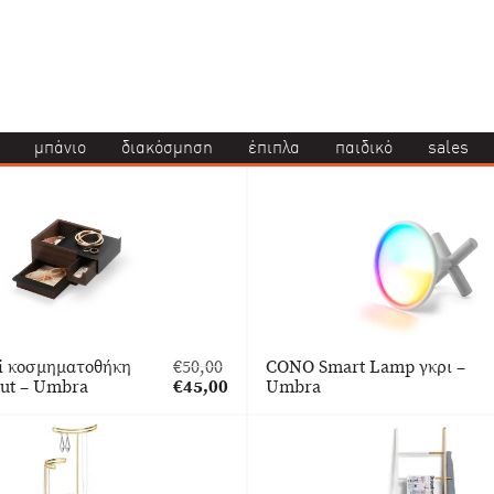
μπάνιο
διακόσμηση
έπιπλα
παιδικό
sales
ni κοσμηματοθήκη
€
50,00
CONO Smart Lamp γκρι –
Original
nut – Umbra
€
45,00
Umbra
price
Η
was:
τρέχουσα
€50,00.
τιμή
είναι:
€45,00.