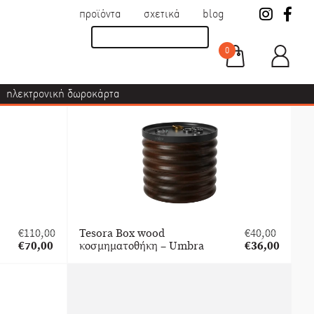
προϊόντα
σχετικά
blog
0
ηλεκτρονική δωροκάρτα
€
110,00
Tesora Box wood
€
40,00
Original
Original
€
70,00
κοσμηματοθήκη – Umbra
€
36,00
price
Η
price
Η
was:
τρέχουσα
was:
τρέχουσα
€110,00.
τιμή
€40,00.
τιμή
είναι:
είναι:
€70,00.
€36,00.