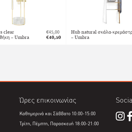
s clear
€
45,00
Hub natural σκάλα-κρεμάστ
Original
θήκη – Umbra
€
40,50
– Umbra
price
Η
was:
τρέχουσα
€45,00.
τιμή
είναι:
€40,50.
Ώρες επικοινωνίας
Socia
Καθημερινά και Σάββατο 10:00-15:00
Τρίτη, Πέμπτη, Παρασκευή 18:00-21:00