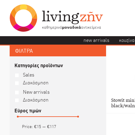
new arrivals
κουζίνα
ΦΙΛΤΡΑ
Κατηγορίες προϊόντων
Sales
Διακόσμηση
New arrivals
Stowit mi
Διακόσμηση
black/wal
Εύρος τιμών
Price:
€15
—
€117