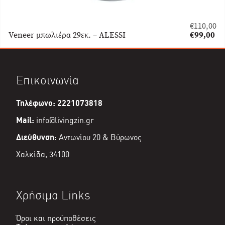
€
110,00
Original
Veneer μπωλιέρα 29εκ. – ALESSI
€
99,00
price
Η
was:
τρέχουσα
€110,00.
τιμή
είναι:
Επικοινωνία
€99,00.
Τηλέφωνο: 2221073818
Mail:
info@livingzin.gr
Διεύθυνση:
Αντωνίου 20 & Βύρωνος
Χαλκίδα, 34100
Χρήσιμα Links
Όροι και προϋποθέσεις