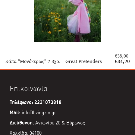
€
38,00
Original
Κάπα “Μονόκερως” 2-3χρ. – Great Pretenders
€
34,20
price
Η
was:
τρέχουσα
€38,00.
τιμή
είναι:
Επικοινωνία
€34,20.
Τηλέφωνο: 2221073818
Mail:
info@livingzin.gr
Διεύθυνση:
Αντωνίου 20 & Βύρωνος
Χαλκίδα, 34100