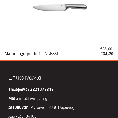
€
38,00
Original
Mami μαχαίρι chef – ALESSI
€
34,20
price
Η
was:
τρέχουσα
€38,00.
τιμή
είναι:
Επικοινωνία
€34,20.
Τηλέφωνο: 2221073818
Mail:
info@livingzin.gr
Διεύθυνση:
Αντωνίου 20 & Βύρωνος
Χαλκίδα, 34100