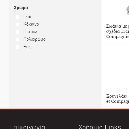
Χρώμα
Γκρί
Κόκκινο
Ζωάκια με 
σχέδια 15c
Πετρόλ
Compagni
Πολύχρωμο
Ροζ
Κουνελάκι 
et Compag
Επικοινωνία
Χρήσιμα Links