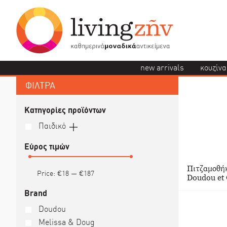
new arrivals
κουζίνα
ΦΙΛΤΡΑ
Κατηγορίες προϊόντων
Παιδικό
Εύρος τιμών
Πιτζαμοθήκ
Price:
€18
—
€187
Doudou et
Brand
Doudou
Melissa & Doug