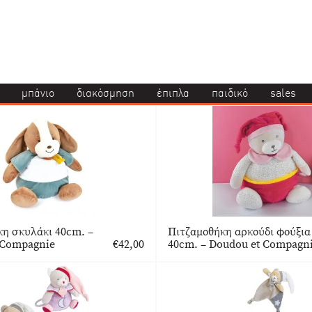
μπάνιο
διακόσμηση
έπιπλα
παιδικό
sales
η σκυλάκι 40cm. –
Πιτζαμοθήκη αρκούδι φούξια
 Compagnie
€
42,00
40cm. – Doudou et Compagn