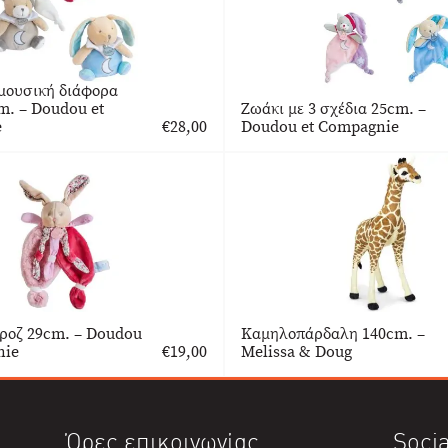
μουσική διάφορα
m. – Doudou et
Ζωάκι με 3 σχέδια 25cm. –
e
€
28,00
Doudou et Compagnie
ροζ 29cm. – Doudou
Καμηλοπάρδαλη 140cm. –
nie
€
19,00
Melissa & Doug
Ώρες επικοινωνίας
Socia