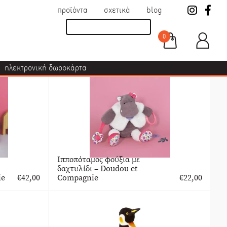
προϊόντα
σχετικά
blog
0
ηλεκτρονική δωροκάρτα
Ιπποπόταμος φούξια με
δαχτυλίδι – Doudou et
ie
€
42,00
Compagnie
€
22,00