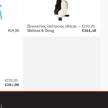
Πιγκουίνος λούτρινος 105cm. –
€
190,00
Original
€
19,00
Melissa & Doug
€
161,50
price
Η
was:
τρέχουσα
€190,00.
τιμή
είναι:
€161,50.
€
220,00
Original
€
187,00
price
Η
was:
τρέχουσα
€220,00.
τιμή
είναι:
l
€187,00.