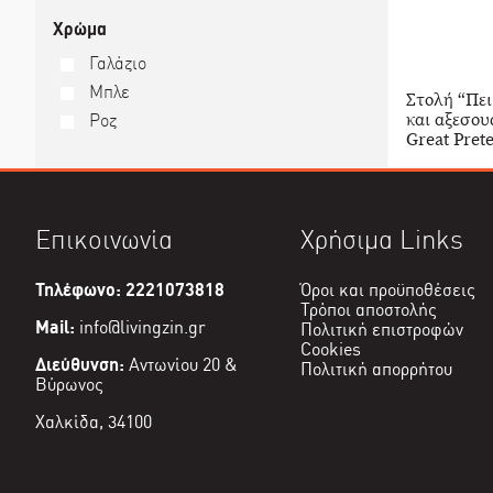
Χρώμα
Γαλάζιο
Μπλε
Στολή “Πει
και αξεσου
Ροζ
Great Pret
Επικοινωνία
Χρήσιμα Links
Τηλέφωνο: 2221073818
Όροι και προϋποθέσεις
Τρόποι αποστολής
Mail:
info@livingzin.gr
Πολιτική επιστροφών
Cookies
Διεύθυνση:
Αντωνίου 20 &
Πολιτική απορρήτου
Βύρωνος
Χαλκίδα, 34100