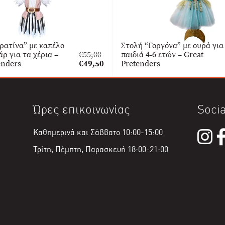
ρατίνα” με καπέλο
Στολή “Γοργόνα” με ουρά για
άρ για τα χέρια –
€
55,00
παιδιά 4-6 ετών – Great
Original
enders
€
49,50
Pretenders
price
Η
was:
τρέχουσα
€55,00.
τιμή
είναι:
Ώρες επικοινωνίας
Socia
€49,50.
Καθημερινά και Σάββατο 10:00-15:00
Τρίτη, Πέμπτη, Παρασκευή 18:00-21:00