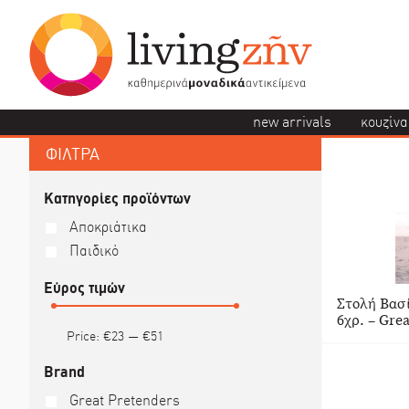
new arrivals
κουζίνα
ΦΙΛΤΡΑ
Κατηγορίες προϊόντων
Αποκριάτικα
Παιδικό
Εύρος τιμών
Στολή Βασί
6χρ. – Gre
Price:
€23
—
€51
Brand
Great Pretenders