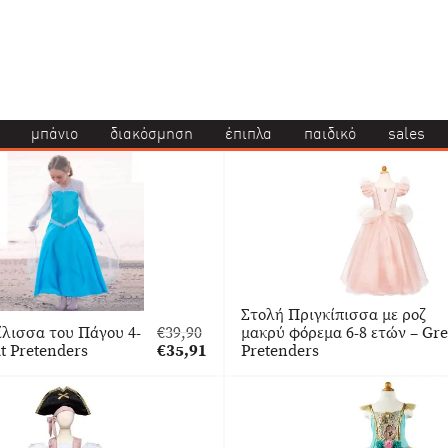
μπάνιο
διακόσμηση
έπιπλα
παιδικό
sales
Στολή Πριγκίπισσα με ροζ
λισσα του Πάγου 4-
€
39,90
μακρύ φόρεμα 6-8 ετών – Gre
Original
at Pretenders
€
35,91
Pretenders
price
Η
was:
τρέχουσα
€39,90.
τιμή
είναι:
€35,91.