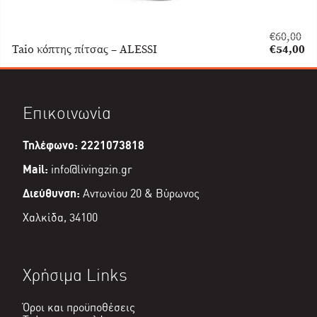
€
60,00
Original
Taio κόπτης πίτσας – ALESSI
€
54,00
price
Η
was:
τρέχουσα
€60,00.
τιμή
είναι:
Επικοινωνία
€54,00.
Τηλέφωνο: 2221073818
Mail:
info@livingzin.gr
Διεύθυνση:
Αντωνίου 20 & Βύρωνος
Χαλκίδα, 34100
Χρήσιμα Links
Όροι και προϋποθέσεις