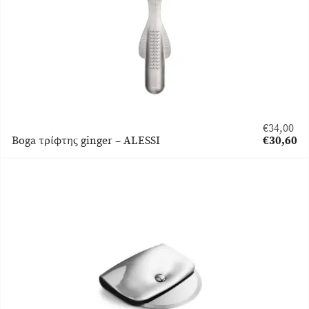
€
34,00
Original
Boga τρίφτης ginger – ALESSI
€
30,60
price
Η
was:
τρέχουσα
€34,00.
τιμή
είναι:
€30,60.