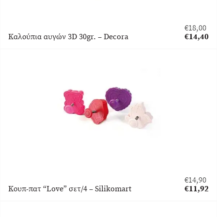
€
18,00
Original
Καλούπια αυγών 3D 30gr. – Decora
€
14,40
price
Η
was:
τρέχουσα
€18,00.
τιμή
είναι:
€14,40.
€
14,90
Original
Κουπ-πατ “Love” σετ/4 – Silikomart
€
11,92
price
Η
was:
τρέχουσα
€14,90.
τιμή