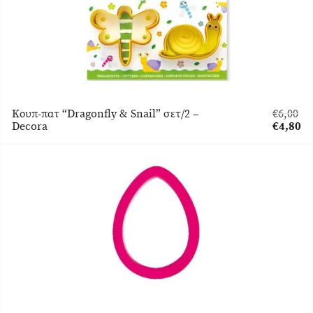
Κουπ-πατ “Dragonfly & Snail” σετ/2 –
€
6,00
Original
Decora
€
4,80
price
Η
was:
τρέχου
€6,00.
τιμή
είναι:
€4,80.