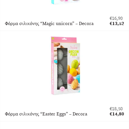
€
16,90
Original
Φόρμα σιλικόνης “Magic unicorn” – Decora
€
13,52
price
Η
was:
τρέχουσα
€16,90.
τιμή
είναι:
€13,52.
€
18,50
Original
Φόρμα σιλικόνης “Easter Eggs” – Decora
€
14,80
price
Η
was:
τρέχουσα