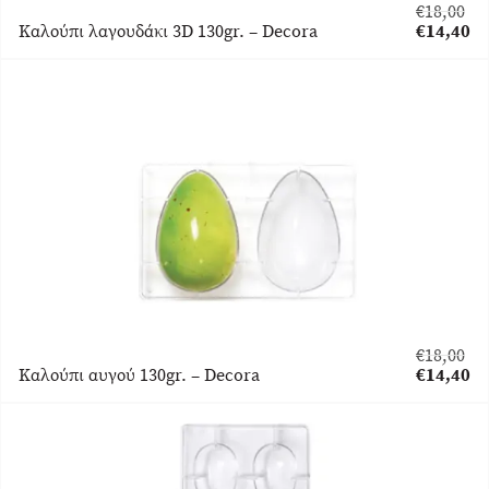
€
18,00
Original
Καλούπι λαγουδάκι 3D 130gr. – Decora
€
14,40
price
Η
was:
τρέχουσα
€18,00.
τιμή
είναι:
€14,40.
€
18,00
Original
Καλούπι αυγού 130gr. – Decora
€
14,40
price
Η
was:
τρέχουσα
€18,00.
τιμή
είναι:
€14,40.