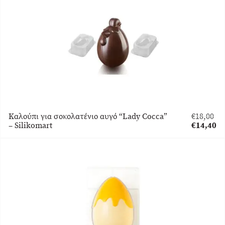
είναι:
€14,40.
Καλούπι για σοκολατένιο αυγό “Lady Cocca”
€
18,00
Original
– Silikomart
€
14,40
price
Η
was:
τρέχουσα
€18,00.
τιμή
είναι:
€14,40.