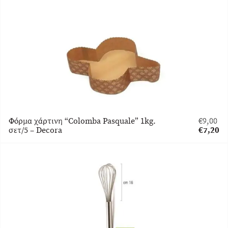
είναι:
€11,92.
Φόρμα χάρτινη “Colomba Pasquale” 1kg.
€
9,00
Original
σετ/5 – Decora
€
7,20
price
Η
was:
τρέχου
€9,00.
τιμή
είναι:
€7,20.