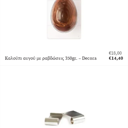
€
18,00
Original
Καλούπι αυγού με ραβδώσεις 350gr. – Decora
€
14,40
price
Η
was:
τρέχουσα
€18,00.
τιμή
είναι:
€14,40.