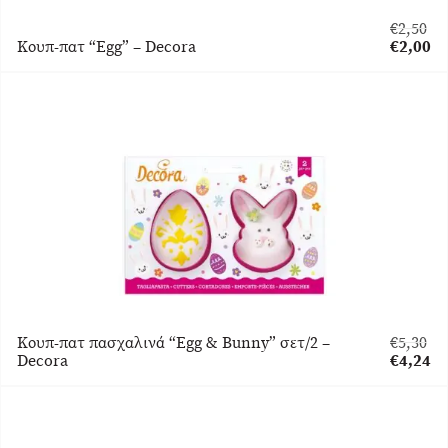
€
2,50
Original
Κουπ-πατ “Egg” – Decora
€
2,00
price
Η
was:
τρέχου
€2,50.
τιμή
είναι:
€2,00.
Κουπ-πατ πασχαλινά “Egg & Bunny” σετ/2 –
€
5,30
Original
Decora
€
4,24
price
Η
was:
τρέχου
€5,30.
τιμή
είναι: