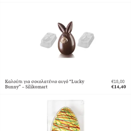
was:
τρέχουσα
€18,00.
τιμή
είναι:
€14,40.
Καλούπι για σοκολατένιο αυγό “Lucky
€
18,00
Original
Bunny” – Silikomart
€
14,40
price
Η
was:
τρέχουσα
€18,00.
τιμή
είναι:
€14,40.