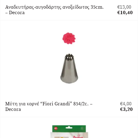
Αναδευτήρας-αυγοδάρτης ανοξείδωτος 35cm.
€
13,00
Original
– Decora
€
10,40
price
Η
was:
τρέχουσα
€13,00.
τιμή
είναι:
€10,40.
Μύτη για κορνέ “Fiori Grandi” 854/2c. –
€
4,00
Original
Decora
€
3,20
price
Η
was:
τρέχου
€4,00.
τιμή
είναι:
€3,20.