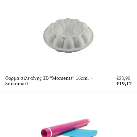
€5,30.
τιμή
είναι:
€4,24.
Φόρμα σιλικόνης 3D “Moments” 16cm. –
€
23,90
Original
Silikomart
€
19,12
price
Η
was:
τρέχουσα
€23,90.
τιμή
είναι:
€19,12.