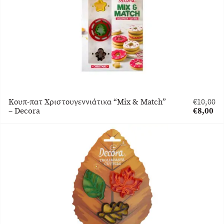
Κουπ-πατ Χριστουγεννιάτικα “Mix & Match”
€
10,00
Original
– Decora
€
8,00
price
Η
was:
τρέχουσ
€10,00.
τιμή
είναι:
€8,00.