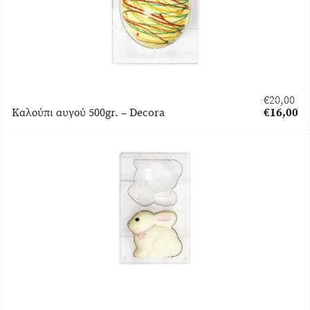
€
20,00
Original
Καλούπι αυγού 500gr. – Decora
€
16,00
price
Η
was:
τρέχουσα
€20,00.
τιμή
είναι:
€16,00.