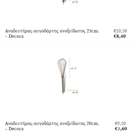
Αναδευτήρας-αυγοδάρτης ανοξείδωτος 25cm.
€
10,50
Original
– Decora
€
8,40
price
Η
was:
τρέχουσ
€10,50.
τιμή
είναι:
€8,40.
Αναδευτήρας-αυγοδάρτης ανοξείδωτος 20cm.
€
9,50
Original
– Decora
€
7,60