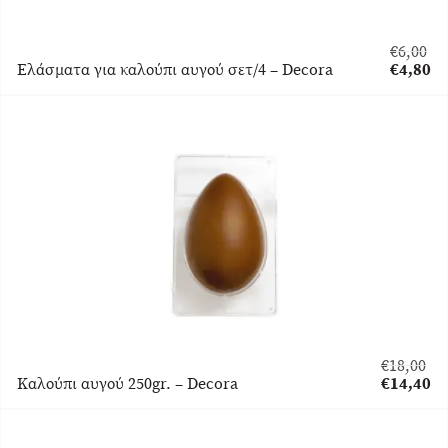
€
6,00
Original
Ελάσματα για καλούπι αυγού σετ/4 – Decora
€
4,80
price
Η
was:
τρέχου
€6,00.
τιμή
είναι:
€4,80.
€
18,00
Original
Καλούπι αυγού 250gr. – Decora
€
14,40
price
Η
was:
τρέχουσα
€18,00.
τιμή