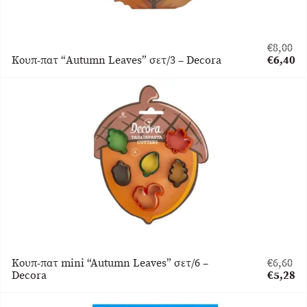
€
8,00
Original
Κουπ-πατ “Autumn Leaves” σετ/3 – Decora
€
6,40
price
Η
was:
τρέχου
€8,00.
τιμή
είναι:
€6,40.
Κουπ-πατ mini “Autumn Leaves” σετ/6 –
€
6,60
Original
Decora
€
5,28
price
Η
was:
τρέχου