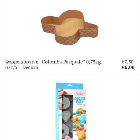
Φόρμα χάρτινη “Colomba Pasquale” 0,75kg.
€
7,50
Original
σετ/5 – Decora
€
6,00
price
Η
was:
τρέχου
€7,50.
τιμή
είναι:
€6,00.