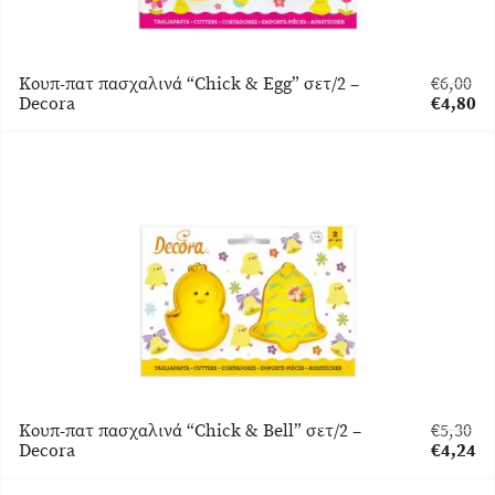
Κουπ-πατ πασχαλινά “Chick & Egg” σετ/2 –
€
6,00
Original
Decora
€
4,80
price
Η
was:
τρέχου
€6,00.
τιμή
είναι:
€4,80.
Κουπ-πατ πασχαλινά “Chick & Bell” σετ/2 –
€
5,30
Original
Decora
€
4,24
price
Η
was:
τρέχου