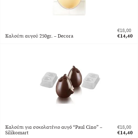
€
18,00
Original
Καλούπι αυγού 250gr. – Decora
€
14,40
price
Η
was:
τρέχουσα
€18,00.
τιμή
είναι:
€14,40.
Καλούπι για σοκολατένιο αυγό “Paul Cino” –
€
18,00
Original
Silikomart
€
14,40
price
Η