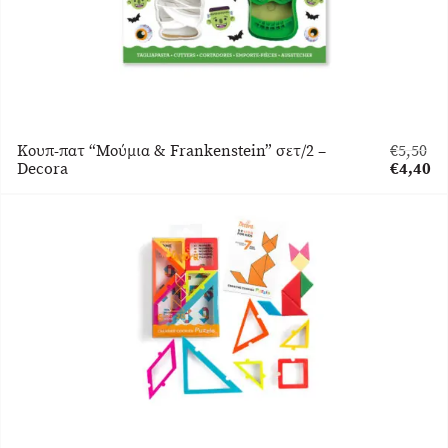
Κουπ-πατ “Μούμια & Frankenstein” σετ/2 –
€
5,50
Original
Decora
€
4,40
price
Η
was:
τρέχου
€5,50.
τιμή
είναι:
€4,40.