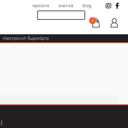
προϊόντα
σχετικά
blog
0
ηλεκτρονική δωροκάρτα
l