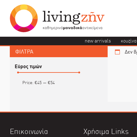
new arrivals
κουζίνα
ΦΙΛΤΡΑ
Δεν β
Εύρος τιμών
Price:
€45
—
€54
Επικοινωνία
Χρήσιμα Links