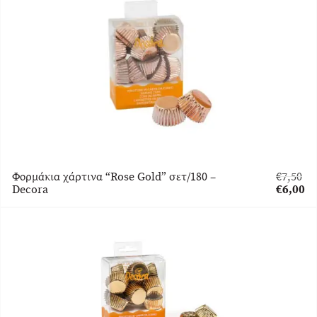
€27,00.
τιμή
είναι:
€21,60.
Φορμάκια χάρτινα “Rose Gold” σετ/180 –
€
7,50
Original
Decora
€
6,00
price
Η
was:
τρέχου
€7,50.
τιμή
είναι:
€6,00.