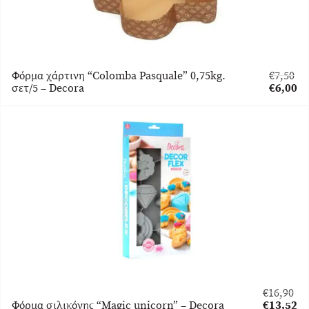
Φόρμα χάρτινη “Colomba Pasquale” 0,75kg.
€
7,50
Original
σετ/5 – Decora
€
6,00
price
Η
was:
τρέχου
€7,50.
τιμή
είναι:
€6,00.
€
16,90
Original
Φόρμα σιλικόνης “Magic unicorn” – Decora
€
13,52