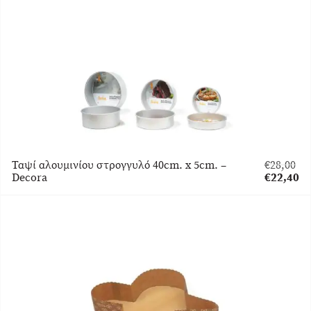
είναι:
€11,92.
Ταψί αλουμινίου στρογγυλό 40cm. x 5cm. –
€
28,00
Original
Decora
€
22,40
price
Η
was:
τρέχουσα
€28,00.
τιμή
είναι:
€22,40.