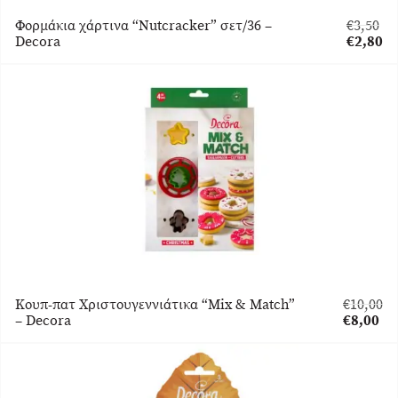
Φορμάκια χάρτινα “Nutcracker” σετ/36 –
€
3,50
Original
Decora
€
2,80
price
Η
was:
τρέχου
€3,50.
τιμή
είναι:
€2,80.
Κουπ-πατ Χριστουγεννιάτικα “Mix & Match”
€
10,00
Original
– Decora
€
8,00
price
Η
was:
τρέχουσ
€10,00.
τιμή
είναι: