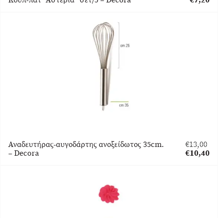
price
Η
was:
τρέχου
€9,00.
τιμή
είναι:
€7,20.
Αναδευτήρας-αυγοδάρτης ανοξείδωτος 35cm.
€
13,00
Original
– Decora
€
10,40
price
Η
was:
τρέχουσα
€13,00.
τιμή
είναι:
€10,40.