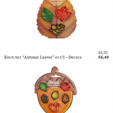
€8,00.
€
8,00
Original
Κουπ-πατ “Autumn Leaves” σετ/3 – Decora
€
6,40
price
Η
was:
τρέχου
€8,00.
τιμή
είναι:
€6,40.