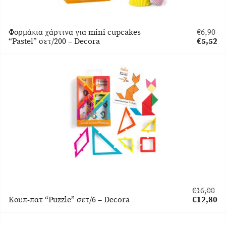
Φορμάκια χάρτινα για mini cupcakes
€
6,90
Original
“Pastel” σετ/200 – Decora
€
5,52
price
Η
was:
τρέχου
€6,90.
τιμή
είναι:
€5,52.
€
16,00
Original
Κουπ-πατ “Puzzle” σετ/6 – Decora
€
12,80
price
Η
was:
τρέχουσα