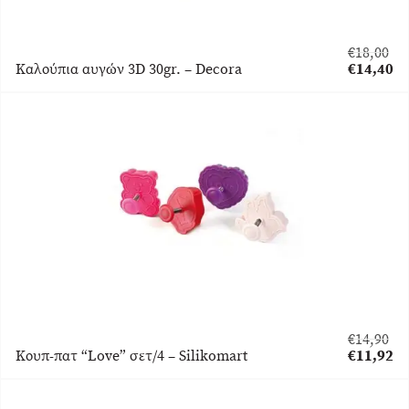
€
18,00
Original
Καλούπια αυγών 3D 30gr. – Decora
€
14,40
price
Η
was:
τρέχουσα
€18,00.
τιμή
είναι:
€14,40.
€
14,90
Original
Κουπ-πατ “Love” σετ/4 – Silikomart
€
11,92
price
Η
was:
τρέχουσα
€14,90.
τιμή