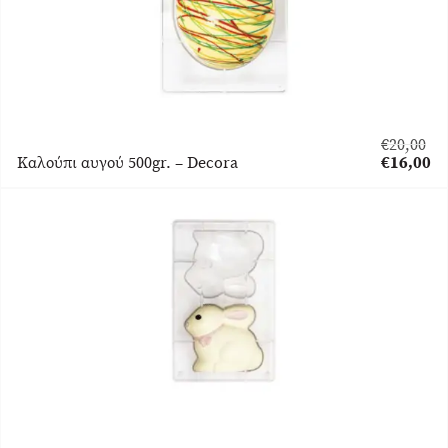
€
20,00
Original
Καλούπι αυγού 500gr. – Decora
€
16,00
price
Η
was:
τρέχουσα
€20,00.
τιμή
είναι:
€16,00.