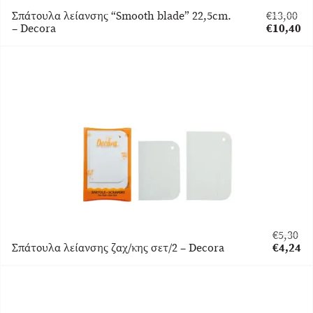
Σπάτουλα λείανσης “Smooth blade” 22,5cm.
€
13,00
Original
– Decora
€
10,40
price
Η
was:
τρέχουσα
€13,00.
τιμή
είναι:
€10,40.
€
5,30
Original
Σπάτουλα λείανσης ζαχ/κης σετ/2 – Decora
€
4,24
price
Η
was:
τρέχου
€5,30.
τιμή
είναι:
€4,24.