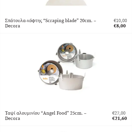
Σπάτουλα-κόφτης “Scraping blade” 20cm. –
€
10,00
Original
Decora
€
8,00
price
Η
was:
τρέχουσ
€10,00.
τιμή
είναι:
€8,00.
Ταψί αλουμινίου “Angel Food” 25cm. –
€
27,00
Original
Decora
€
21,60
price
Η
was:
τρέχουσα