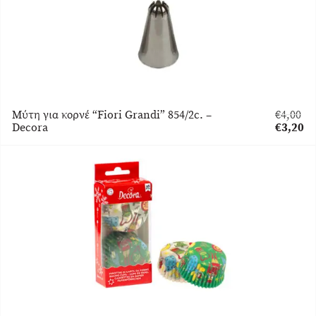
Μύτη για κορνέ “Fiori Grandi” 854/2c. –
€
4,00
Original
Decora
€
3,20
price
Η
was:
τρέχου
€4,00.
τιμή
είναι:
€3,20.