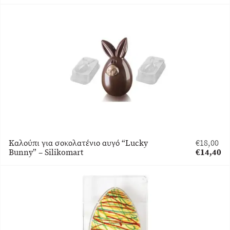
was:
τρέχουσα
€18,00.
τιμή
είναι:
€14,40.
Καλούπι για σοκολατένιο αυγό “Lucky
€
18,00
Original
Bunny” – Silikomart
€
14,40
price
Η
was:
τρέχουσα
€18,00.
τιμή
είναι:
€14,40.