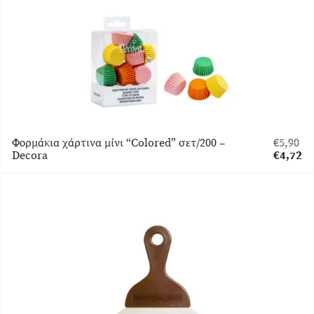
Φορμάκια χάρτινα μίνι “Colored” σετ/200 –
€
5,90
Original
Decora
€
4,72
price
Η
was:
τρέχου
€5,90.
τιμή
είναι:
€4,72.