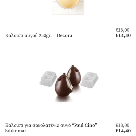
€
18,00
Original
Καλούπι αυγού 250gr. – Decora
€
14,40
price
Η
was:
τρέχουσα
€18,00.
τιμή
είναι:
€14,40.
Καλούπι για σοκολατένιο αυγό “Paul Cino” –
€
18,00
Original
Silikomart
€
14,40
price
Η