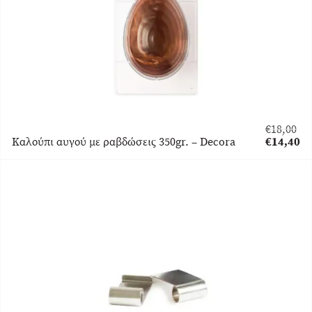
€
18,00
Original
Καλούπι αυγού με ραβδώσεις 350gr. – Decora
€
14,40
price
Η
was:
τρέχουσα
€18,00.
τιμή
είναι:
€14,40.