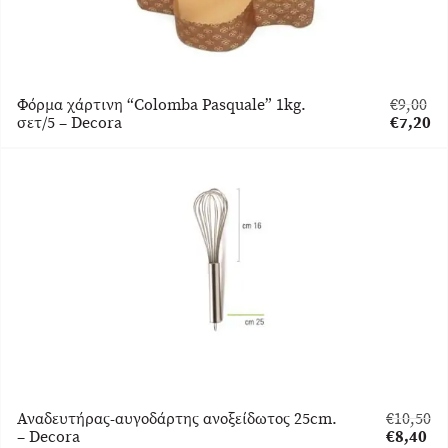
Φόρμα χάρτινη “Colomba Pasquale” 1kg.
€
9,00
Original
σετ/5 – Decora
€
7,20
price
Η
was:
τρέχου
€9,00.
τιμή
είναι:
€7,20.
Αναδευτήρας-αυγοδάρτης ανοξείδωτος 25cm.
€
10,50
Original
– Decora
€
8,40