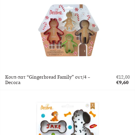
€22,00.
τιμή
είναι:
€17,60.
Κουπ-πατ “Gingerbread Family” σετ/4 –
€
12,00
Original
Decora
€
9,60
price
Η
was:
τρέχουσ
€12,00.
τιμή
είναι:
€9,60.