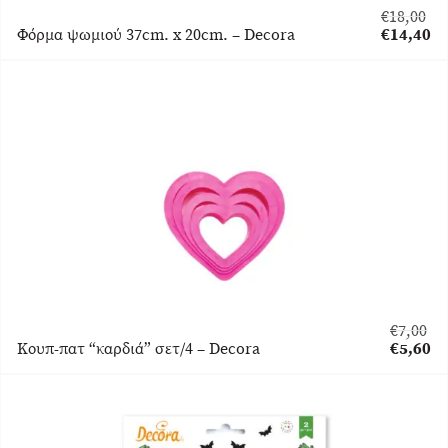
€
18,00
Original
Φόρμα ψωμιού 37cm. x 20cm. – Decora
€
14,40
price
Η
was:
τρέχουσα
€18,00.
τιμή
είναι:
€14,40.
€
7,00
Original
Κουπ-πατ “καρδιά” σετ/4 – Decora
€
5,60
price
Η
was:
τρέχου
€7,00.
τιμή
είναι:
€5,60.