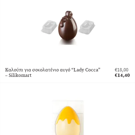
είναι:
€14,40.
Καλούπι για σοκολατένιο αυγό “Lady Cocca”
€
18,00
Original
– Silikomart
€
14,40
price
Η
was:
τρέχουσα
€18,00.
τιμή
είναι:
€14,40.