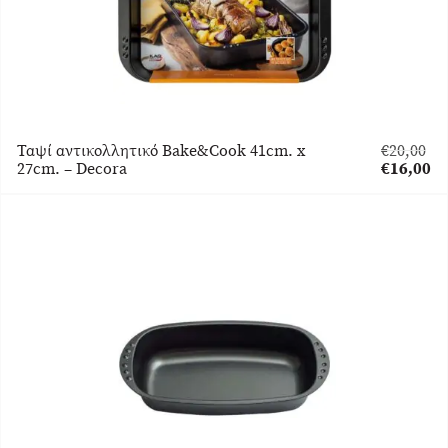
Ταψί αντικολλητικό Bake&Cook 41cm. x
€
20,00
Original
27cm. – Decora
€
16,00
price
Η
was:
τρέχουσα
€20,00.
τιμή
είναι:
€16,00.