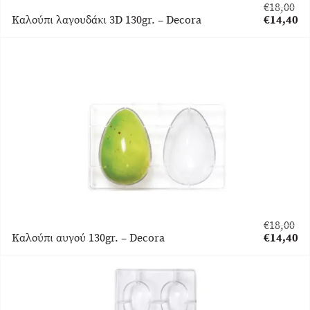
€
18,00
Original
Καλούπι λαγουδάκι 3D 130gr. – Decora
€
14,40
price
Η
was:
τρέχουσα
€18,00.
τιμή
είναι:
€14,40.
€
18,00
Original
Καλούπι αυγού 130gr. – Decora
€
14,40
price
Η
was:
τρέχουσα
€18,00.
τιμή
είναι:
€14,40.