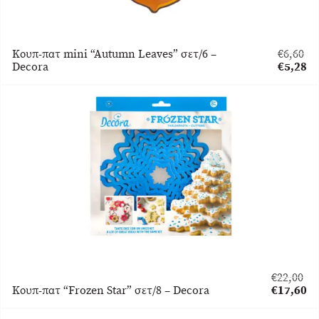
Κουπ-πατ mini “Autumn Leaves” σετ/6 –
€
6,60
Original
Decora
€
5,28
price
Η
was:
τρέχου
€6,60.
τιμή
είναι:
€5,28.
€
22,00
Original
Κουπ-πατ “Frozen Star” σετ/8 – Decora
€
17,60
price
Η
was:
τρέχουσα