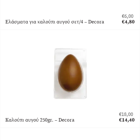
€
6,00
Original
Ελάσματα για καλούπι αυγού σετ/4 – Decora
€
4,80
price
Η
was:
τρέχου
€6,00.
τιμή
είναι:
€4,80.
€
18,00
Original
Καλούπι αυγού 250gr. – Decora
€
14,40
price
Η
was:
τρέχουσα
€18,00.
τιμή