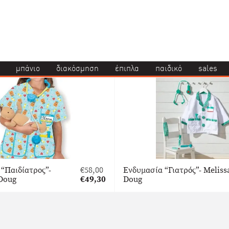
μπάνιο
διακόσμηση
έπιπλα
παιδικό
sales
“Παιδίατρος”-
€
58,00
Ενδυμασία “Γιατρός”- Meliss
Original
 Doug
€
49,30
Doug
price
Η
was:
τρέχουσα
€58,00.
τιμή
είναι:
€49,30.