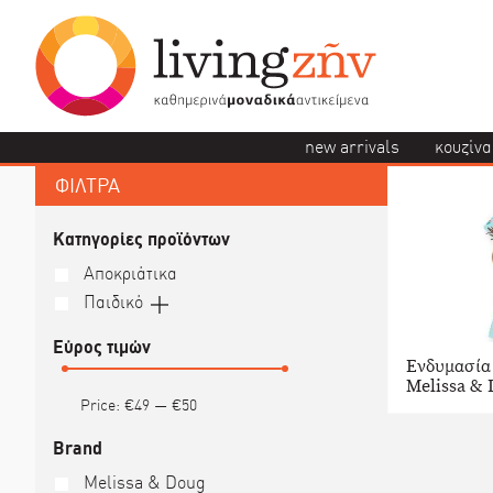
new arrivals
κουζίνα
ΦΙΛΤΡΑ
Κατηγορίες προϊόντων
Αποκριάτικα
Παιδικό
Εύρος τιμών
Ενδυμασία 
Melissa &
Price:
€49
—
€50
Brand
Melissa & Doug