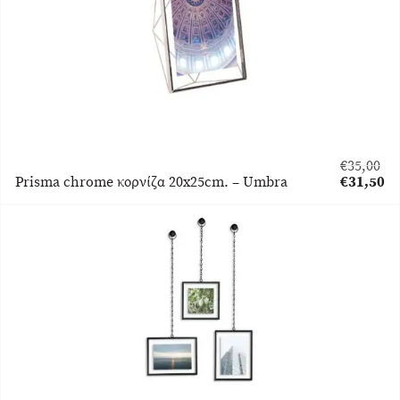
€
35,00
Original
Prisma chrome κορνίζα 20x25cm. – Umbra
€
31,50
price
Η
was:
τρέχουσα
€35,00.
τιμή
είναι:
€31,50.