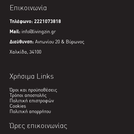
είναι:
Επικοινωνία
€45,00.
Τηλέφωνο: 2221073818
Mail:
info@livingzin.gr
Διεύθυνση:
Αντωνίου 20 & Βύρωνος
Χαλκίδα, 34100
Χρήσιμα Links
Όροι και προϋποθέσεις
Τρόποι αποστολής
Πολιτική επιστροφών
Cookies
Πολιτική απορρήτου
Ώρες επικοινωνίας