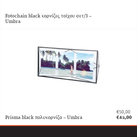
Fotochain black κορνίζες τοίχου σετ/3 –
Umbra
€
50,00
Original
Prisma black πολυκορνίζα – Umbra
€
45,00
price
Η
was:
τρέχουσα
€50,00.
τιμή