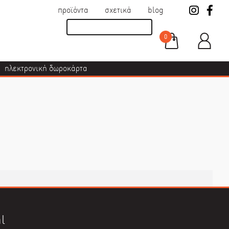
προϊόντα
σχετικά
blog
0
ηλεκτρονική δωροκάρτα
l