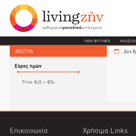
new arrivals
κουζίνα
ΦΙΛΤΡΑ
Δεν β
Εύρος τιμών
Price:
€45
—
€54
Επικοινωνία
Χρήσιμα Links