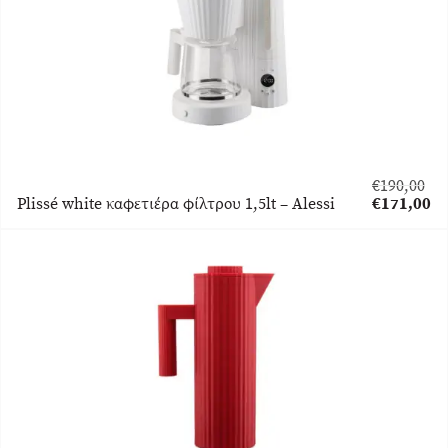
€
190,00
Original
Plissé white καφετιέρα φίλτρου 1,5lt – Alessi
€
171,00
price
Η
was:
τρέχουσα
€190,00.
τιμή
είναι:
€171,00.