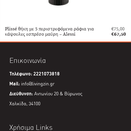
Plissé θήκη με 5 περιστρεφόμενα ράφια για
€
75,00
Original
κάψουλες εσπρέσο μαύρη – Alessi
€
67,50
price
Η
was:
τρέχουσα
€75,00.
τιμή
είναι:
Επικοινωνία
€67,50.
Τηλέφωνο: 2221073818
Mail:
info@livingzin.gr
Διεύθυνση:
Αντωνίου 20 & Βύρωνος
Χαλκίδα, 34100
Χρήσιμα Links