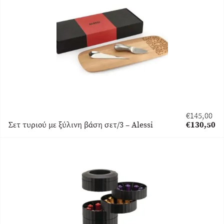
είναι:
€76,50.
€
145,00
Original
Σετ τυριού με ξύλινη βάση σετ/3 – Alessi
€
130,50
price
Η
was:
τρέχουσα
€145,00.
τιμή
είναι:
€130,50.