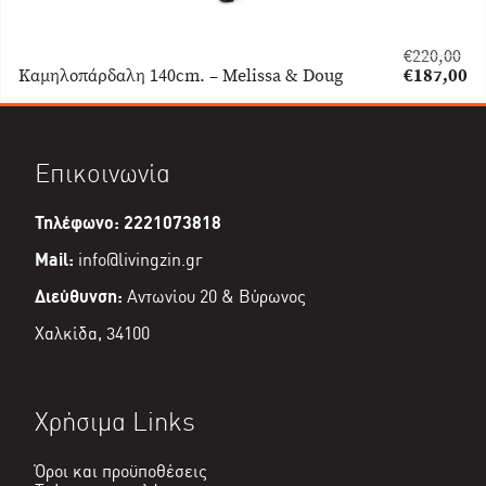
€
220,00
Original
Καμηλοπάρδαλη 140cm. – Melissa & Doug
€
187,00
price
Η
was:
τρέχουσα
€220,00.
τιμή
είναι:
Επικοινωνία
€187,00.
Τηλέφωνο: 2221073818
Mail:
info@livingzin.gr
Διεύθυνση:
Αντωνίου 20 & Βύρωνος
Χαλκίδα, 34100
Χρήσιμα Links
Όροι και προϋποθέσεις