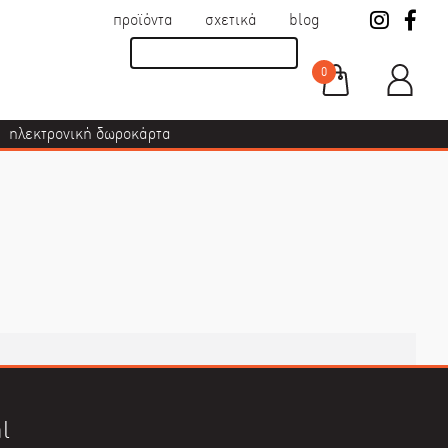
προϊόντα
σχετικά
blog
0
ηλεκτρονική δωροκάρτα
l