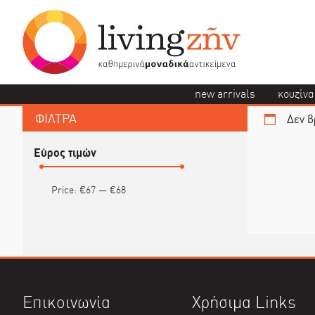
new arrivals
κουζίνα
ΦΙΛΤΡΑ
Δεν β
Εύρος τιμών
Price:
€67
—
€68
Επικοινωνία
Χρήσιμα Links