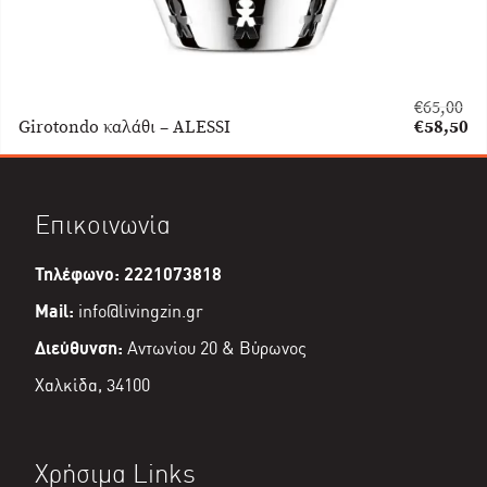
€
65,00
Original
Girotondo καλάθι – ALESSI
€
58,50
price
Η
was:
τρέχουσα
€65,00.
τιμή
είναι:
Επικοινωνία
€58,50.
Τηλέφωνο: 2221073818
Mail:
info@livingzin.gr
Διεύθυνση:
Αντωνίου 20 & Βύρωνος
Χαλκίδα, 34100
Χρήσιμα Links