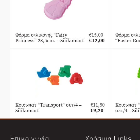
Φόρμα σιλικόνης “Fairy
€
15,00
Φόρμα σιλ
Original
Princess” 28,5cm. – Silikomart
€
12,00
“Easter Co
price
Η
was:
τρέχουσα
€15,00.
τιμή
είναι:
€12,00.
Κουπ-πατ “Transport” σετ/4 –
€
11,50
Κουπ-πατ 
Original
Silikomart
€
9,20
σετ/4 – Sil
price
Η
was:
τρέχουσα
€11,50.
τιμή
είναι:
Επικοινωνία
Χρήσιμα Links
€9,20.