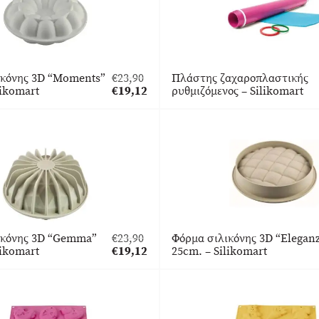
ικόνης 3D “Moments”
€
23,90
Πλάστης ζαχαροπλαστικής
Original
likomart
€
19,12
ρυθμιζόμενος – Silikomart
price
Η
was:
τρέχουσα
€23,90.
τιμή
είναι:
€19,12.
ικόνης 3D “Gemma”
€
23,90
Φόρμα σιλικόνης 3D “Elegan
Original
likomart
€
19,12
25cm. – Silikomart
price
Η
was:
τρέχουσα
€23,90.
τιμή
είναι:
€19,12.