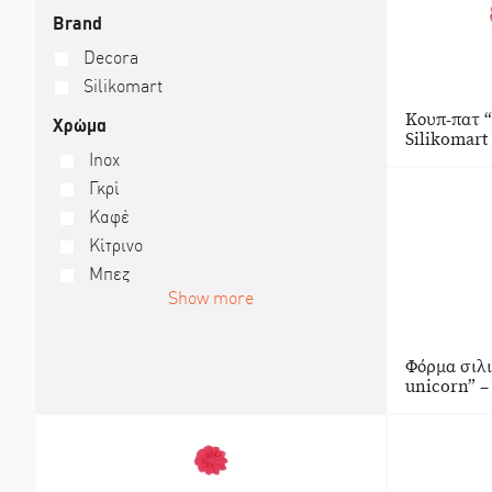
Brand
Decora
Silikomart
Κουπ-πατ “
Χρώμα
Silikomart
Inox
Γκρί
Καφέ
Κίτρινο
Μπεζ
Show more
Φόρμα σιλι
unicorn” –