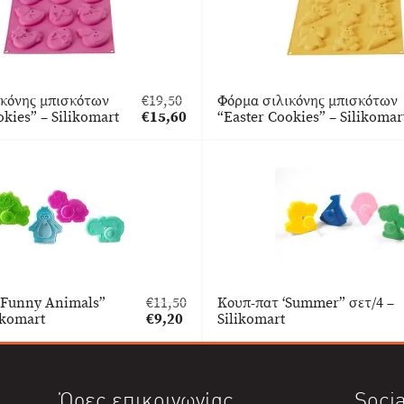
ικόνης μπισκότων
€
19,50
Φόρμα σιλικόνης μπισκότων
Original
okies” – Silikomart
€
15,60
“Easter Cookies” – Silikomar
price
Η
was:
τρέχουσα
€19,50.
τιμή
είναι:
€15,60.
“Funny Animals”
€
11,50
Κουπ-πατ ‘Summer” σετ/4 –
Original
ikomart
€
9,20
Silikomart
price
Η
was:
τρέχουσα
€11,50.
τιμή
είναι:
Ώρες επικοινωνίας
Socia
€9,20.