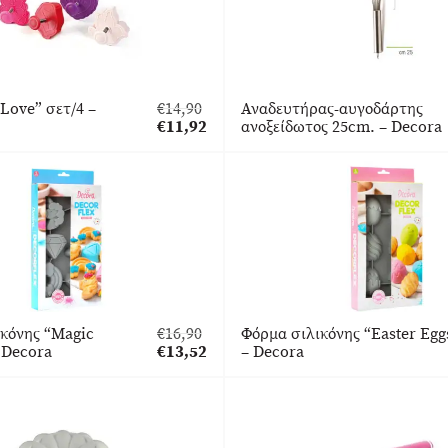
Love” σετ/4 –
€
14,90
Αναδευτήρας-αυγοδάρτης
Original
€
11,92
ανοξείδωτος 25cm. – Decora
price
Η
was:
τρέχουσα
€14,90.
τιμή
είναι:
€11,92.
κόνης “Magic
€
16,90
Φόρμα σιλικόνης “Easter Egg
Original
 Decora
€
13,52
– Decora
price
Η
was:
τρέχουσα
€16,90.
τιμή
είναι:
€13,52.