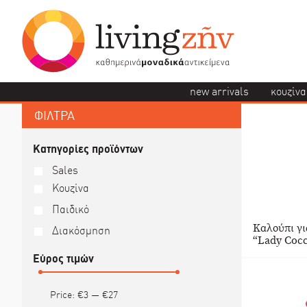
new arrivals
κουζίνα
ΦΙΛΤΡΑ
Κατηγορίες προϊόντων
Sales
Κουζίνα
Παιδικό
Καλούπι γι
Διακόσμηση
“Lady Cocc
Εύρος τιμών
Price:
€3
—
€27