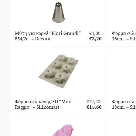
Μύτη για κορνέ “Fiori Grandi”
€
4,00
Φόρμα σιλ
Original
854/2c. – Decora
€
3,20
16cm. – Si
price
Η
was:
τρέχουσα
€4,00.
τιμή
είναι:
€3,20.
Φόρμα σιλικόνης 3D “Mini
€
19,50
Φόρμα σιλ
Original
Raggio” – Silikomart
€
15,60
18cm. – Si
price
Η
was:
τρέχουσα
€19,50.
τιμή
είναι:
€15,60.