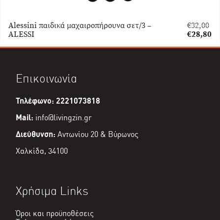
Alessini παιδικά μαχαιροπήρουνα σετ/3 –
€
32,00
Original
ALESSI
€
28,80
price
Η
was:
τρέχουσα
€32,00.
τιμή
είναι:
Επικοινωνία
€28,80.
Τηλέφωνο: 2221073818
Mail:
info@livingzin.gr
Διεύθυνση:
Αντωνίου 20 & Βύρωνος
Χαλκίδα, 34100
Χρήσιμα Links
Όροι και προϋποθέσεις