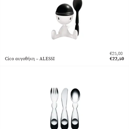
€
25,00
Original
Cico αυγοθήκη – ALESSI
€
22,50
price
Η
was:
τρέχουσα
€25,00.
τιμή
είναι:
€22,50.