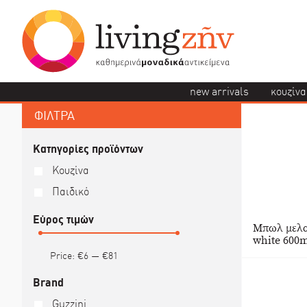
new arrivals
κουζίνα
ΦΙΛΤΡΑ
Κατηγορίες προϊόντων
Κουζίνα
Παιδικό
Εύρος τιμών
Μπωλ μελα
white 600m
Price:
€6
—
€81
Brand
Guzzini