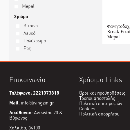
Mepal
Χρώμα
Κίτρινο
Φαγητοδοχε
Break Frui
Λευκό
Mepal
Πολύχρωμο
Ροζ
Επικοινωνία
Χρήσιμα Links
Τηλέφωνο: 2221073818
Όροι και προϋποθέσεις
Τρόποι αποστολής
Mail:
info@livingzin.gr
Πολιτική επιστροφών
Cookies
Διεύθυνση:
Αντωνίου 20 &
Πολιτική απορρήτου
Βύρωνος
Χαλκίδα, 34100