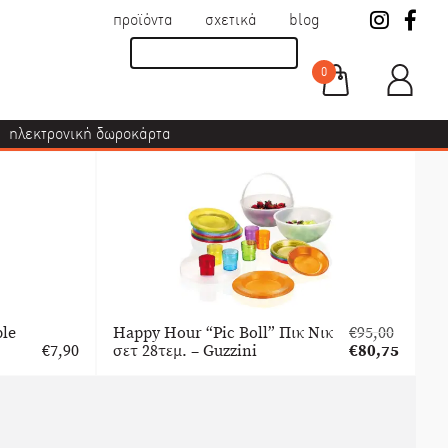
προϊόντα
σχετικά
blog
0
ηλεκτρονική δωροκάρτα
le
Happy Hour “Pic Boll” Πικ Νικ
€
95,00
Original
€
7,90
σετ 28τεμ. – Guzzini
€
80,75
price
Η
was:
τρέχουσα
€95,00.
τιμή
είναι:
€80,75.