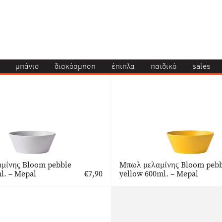
μπάνιο
διακόσμηση
έπιπλα
παιδικό
sales
μίνης Bloom pebble
Μπωλ μελαμίνης Bloom pebb
l. – Mepal
€
7,90
yellow 600ml. – Mepal