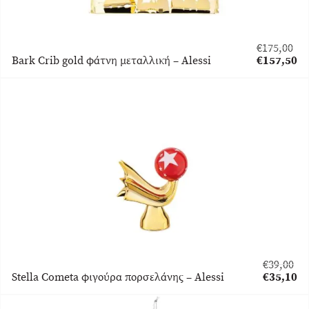
€
175,00
Original
Bark Crib gold φάτνη μεταλλική – Alessi
€
157,50
price
Η
was:
τρέχουσα
€175,00.
τιμή
είναι:
€157,50.
€
39,00
Original
Stella Cometa φιγούρα πορσελάνης – Alessi
€
35,10
price
Η
was:
τρέχουσα