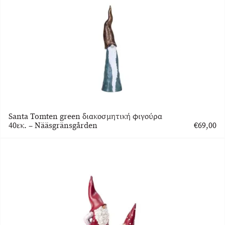
είναι:
€175,50.
Santa Tomten green διακοσμητική φιγούρα
40εκ. – Nääsgränsgården
€
69,00