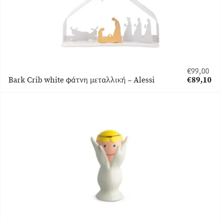
€
99,00
Original
Bark Crib white φάτνη μεταλλική – Alessi
€
89,10
price
Η
was:
τρέχουσα
€99,00.
τιμή
είναι:
€89,10.