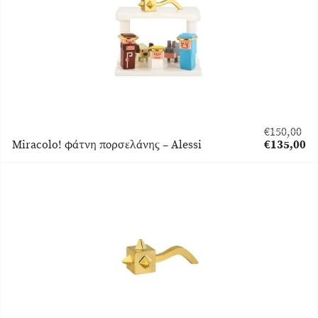
€
150,00
Original
Miracolo! φάτνη πορσελάνης – Alessi
€
135,00
price
Η
was:
τρέχουσα
€150,00.
τιμή
είναι:
€135,00.