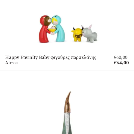
Happy Eternity Βaby φιγούρες πορσελάνης –
€
60,00
Original
Alessi
€
54,00
price
Η
was:
τρέχουσα
€60,00.
τιμή
είναι:
€54,00.