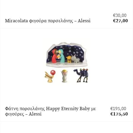
€
30,00
Original
Miracolata φιγούρα πορσελάνης – Alessi
€
27,00
price
Η
was:
τρέχουσα
€30,00.
τιμή
είναι:
€27,00.
Φάτνη πορσελάνης Happy Eternity Baby με
€
195,00
Original
φιγούρες – Alessi
€
175,50
price
Η
was:
τρέχουσα
€195,00.
τιμή