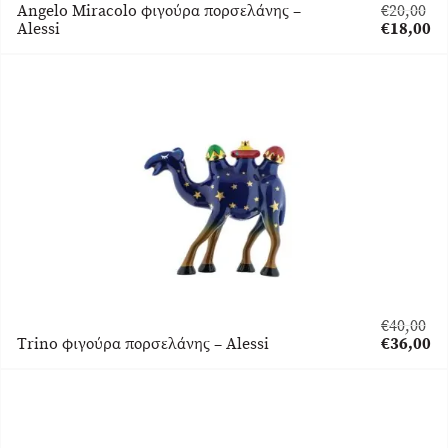
Angelo Miracolo φιγούρα πορσελάνης –
€
20,00
Original
Alessi
€
18,00
price
Η
was:
τρέχουσα
€20,00.
τιμή
είναι:
€18,00.
€
40,00
Original
Trino φιγούρα πορσελάνης – Alessi
€
36,00
price
Η
was:
τρέχουσα
€40,00.
τιμή
είναι:
€36,00.