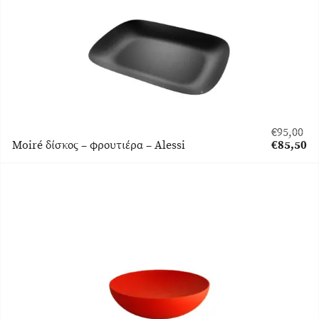
€
95,00
Original
Moiré δίσκος – φρουτιέρα – Alessi
€
85,50
price
Η
was:
τρέχουσα
€95,00.
τιμή
είναι:
€85,50.