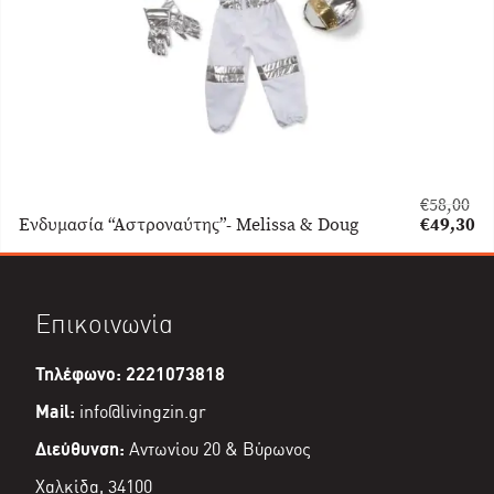
€
58,00
Original
Ενδυμασία “Αστροναύτης”- Melissa & Doug
€
49,30
price
Η
was:
τρέχουσα
€58,00.
τιμή
είναι:
Επικοινωνία
€49,30.
Τηλέφωνο: 2221073818
Mail:
info@livingzin.gr
Διεύθυνση:
Αντωνίου 20 & Βύρωνος
Χαλκίδα, 34100