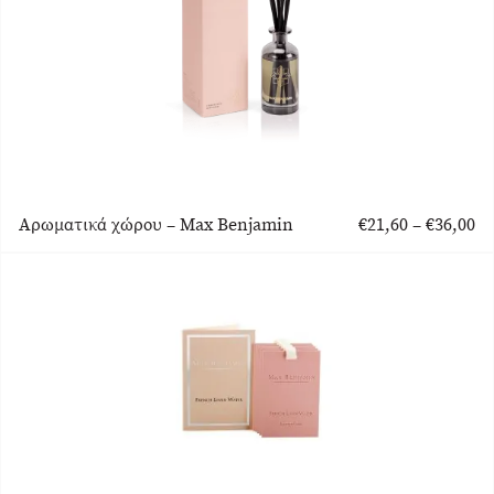
Pr
Αρωματικά χώρου – Max Benjamin
€
21,60
–
€
36,00
ra
Αυτό
€2
το
th
προϊόν
€3
έχει
πολλαπλές
παραλλαγές.
Οι
επιλογές
μπορούν
να
επιλεγούν
στη