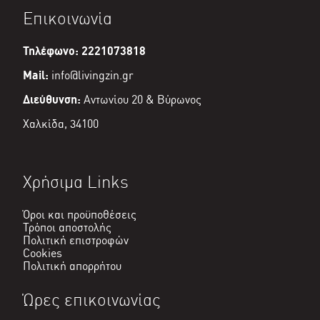
προϊόν
€1
Επικοινωνία
έχει
πολλαπλές
παραλλαγές.
Τηλέφωνο: 2221073818
Οι
επιλογές
Mail:
info@livingzin.gr
μπορούν
να
Διεύθυνση:
Αντωνίου 20 & Βύρωνος
επιλεγούν
στη
Χαλκίδα, 34100
σελίδα
του
προϊόντος
Χρήσιμα Links
Όροι και προϋποθέσεις
Τρόποι αποστολής
Πολιτική επιστροφών
Cookies
Πολιτική απορρήτου
Ώρες επικοινωνίας