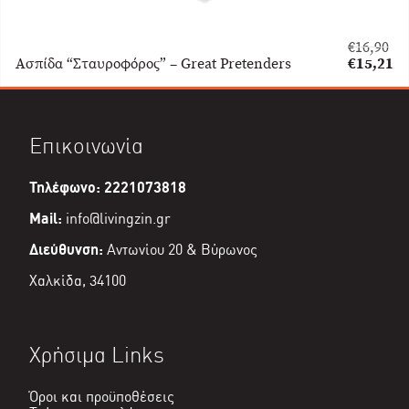
€
16,90
Original
Ασπίδα “Σταυροφόρος” – Great Pretenders
€
15,21
price
Η
was:
τρέχουσα
€16,90.
τιμή
είναι:
Επικοινωνία
€15,21.
Τηλέφωνο: 2221073818
Mail:
info@livingzin.gr
Διεύθυνση:
Αντωνίου 20 & Βύρωνος
Χαλκίδα, 34100
Χρήσιμα Links
Όροι και προϋποθέσεις