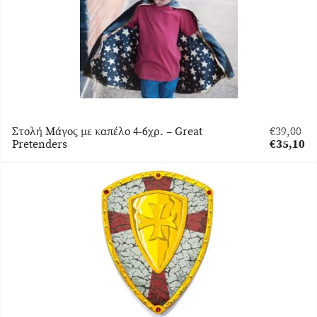
Στολή Μάγος με καπέλο 4-6χρ. – Great
€
39,00
Original
Pretenders
€
35,10
price
Η
was:
τρέχουσα
€39,00.
τιμή
είναι:
€35,10.